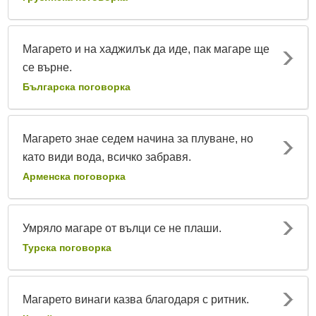
Магарето и на хаджилък да иде, пак магаре ще
се върне.
Българска поговорка
Магарето знае седем начина за плуване, но
като види вода, всичко забравя.
Арменска поговорка
Умряло магаре от вълци се не плаши.
Турска поговорка
Магарето винаги казва благодаря с ритник.