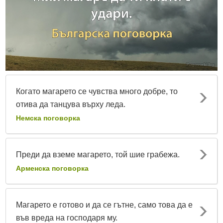
Когато магарето се чувства много добре, то
отива да танцува върху леда.
Немска поговорка
Преди да вземе магарето, той шие грабежа.
Арменска поговорка
Магарето е готово и да се гътне, само това да е
във вреда на господаря му.