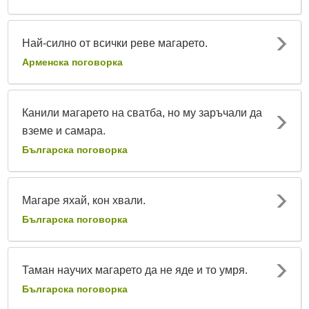
Най-силно от всички реве магарето.
Арменска поговорка
Канили магарето на сватба, но му заръчали да
вземе и самара.
Българска поговорка
Магаре яхай, кон хвали.
Българска поговорка
Таман научих магарето да не яде и то умря.
Българска поговорка