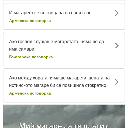
И магарето се възхищава на своя глас.
Арменска поговорка
Ако господ слушаше магаретата, нямаше да
има самари.
Българска поговорка
Ако между хората нямаше магарета, цената на
истинското магаре би се повишила стократно.
Арменска поговорка