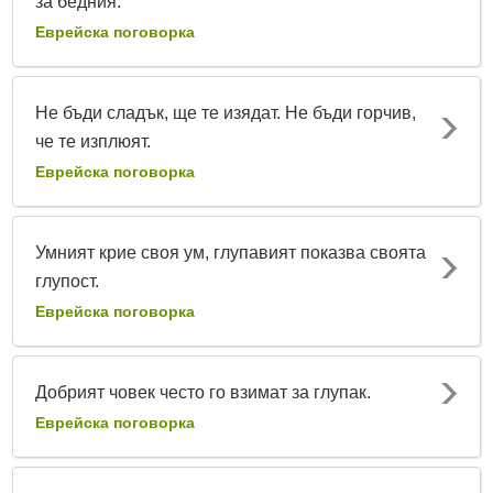
за бедния.
Еврейска поговорка
Не бъди сладък, ще те изядат. Не бъди горчив,
че те изплюят.
Еврейска поговорка
Умният крие своя ум, глупавият показва своята
глупост.
Еврейска поговорка
Добрият човек често го взимат за глупак.
Еврейска поговорка