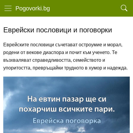
Pogovorki.bg
Еврейски пословици и поговорки
Еврейските пословици съчетават остроумие и морал,
родени от векове диаспора и почит към ученето. Те
възхваляват справедливостта, семейството и
упоритостта, превръщайки трудното в хумор и надежда.