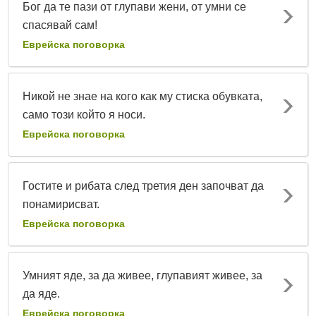
Бог да те пази от глупави жени, от умни се
спасявай сам!
Еврейска поговорка
Никой не знае на кого как му стиска обувката,
само този който я носи.
Еврейска поговорка
Гостите и рибата след третия ден започват да
понамирисват.
Еврейска поговорка
Умният яде, за да живее, глупавият живее, за
да яде.
Еврейска поговорка