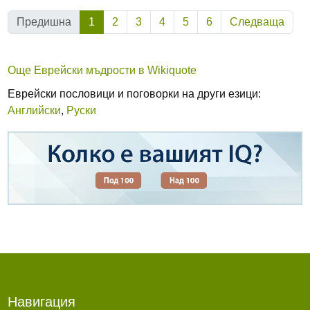
(Текуща)
Предишна
1
2
3
4
5
6
Следваща
Още Еврейски мъдрости в Wikiquote
Еврейски пословици и поговорки на други езици:
Английски
,
Руски
Навигация