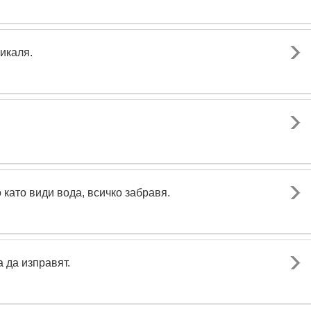
икаля.
 като види вода, всичко забравя.
 да изправят.