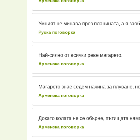
Арменска поговорка
Умният не минава през планината, а я заоб
Руска поговорка
Най-силно от всички реве магарето.
Арменска поговорка
Магарето знае седем начина за плуване, но
Арменска поговорка
Докато колата не се обърне, пътищата няма
Арменска поговорка