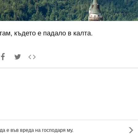
там, където е падало в калта.
 да е във вреда на господаря му.