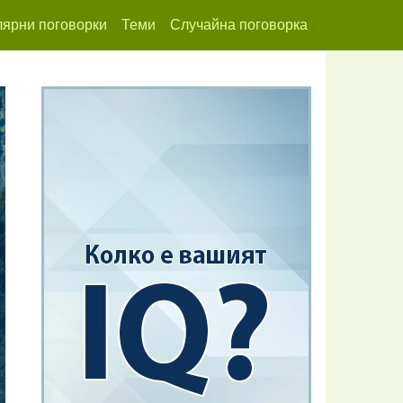
ярни поговорки
Теми
Случайна поговорка