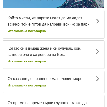
Който мисли, че парите могат да му дадат
всичко, той е готов да направи всичко за пари.
Италианска поговорка
Когато си взимаш жена и си купуваш кон,
затвори очи и се довери на Бога.
Италианска поговорка
От казване до правене има половин море.
Италианска поговорка
От време на време търпи глупака – може да