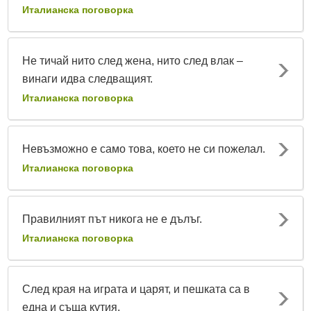
Италианска поговорка
Не тичай нито след жена, нито след влак –
винаги идва следващият.
Италианска поговорка
Невъзможно е само това, което не си пожелал.
Италианска поговорка
Правилният път никога не е дълъг.
Италианска поговорка
След края на играта и царят, и пешката са в
една и съща кутия.