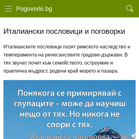
Pogovorki.bg
Италиански пословици и поговорки
Италианските пословици пазят римското наследство и
темперамента на ренесансовите градове‑държави. В
тях звучат почит към семейството, остроумие и
практична мъдрост, родени край морето и пазара.