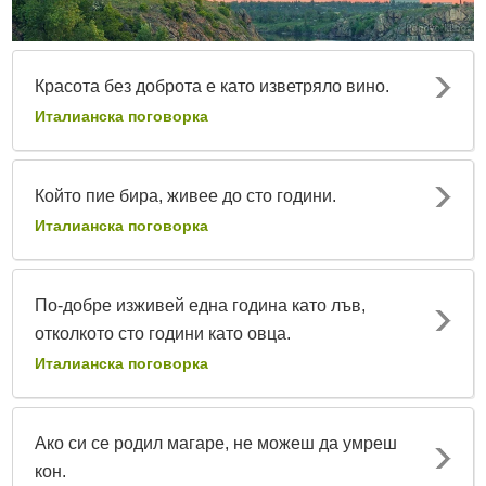
Красота без доброта е като изветряло вино.
Италианска поговорка
Който пие бира, живее до сто години.
Италианска поговорка
По-добре изживей една година като лъв,
отколкото сто години като овца.
Италианска поговорка
Ако си се родил магаре, не можеш да умреш
кон.