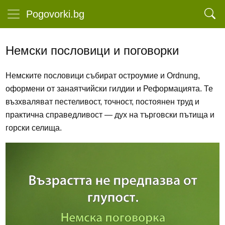
Pogovorki.bg
Немски пословици и поговорки
Немските пословици събират остроумие и Ordnung,
оформени от занаятчийски гилдии и Реформацията. Те
възхваляват пестеливост, точност, постоянен труд и
практична справедливост — дух на търговски пътища и
горски селища.