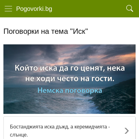
Pogovorki.bg
Поговорки на тема "Иск"
Бостанджията иска дъжд, а керемидчията -
слънце.