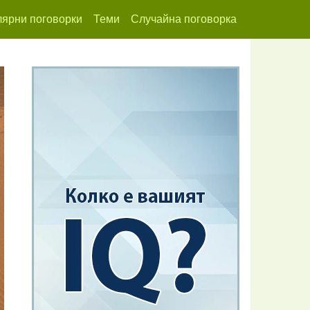
ярни поговорки
Теми
Случайна поговорка