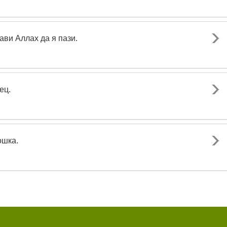
ави Аллах да я пази.
ец.
ошка.