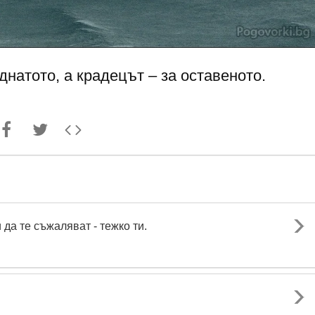
натото, а крадецът – за оставеното.
 да те съжаляват - тежко ти.