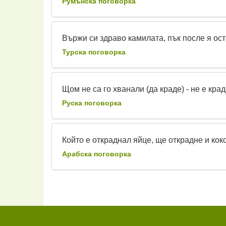
Румънска поговорка
Вържи си здраво камилата, пък после я ост
Турска поговорка
Щом не са го хванали (да краде) - не е крад
Руска поговорка
Който е откраднал яйце, ще открадне и кок
Арабска поговорка