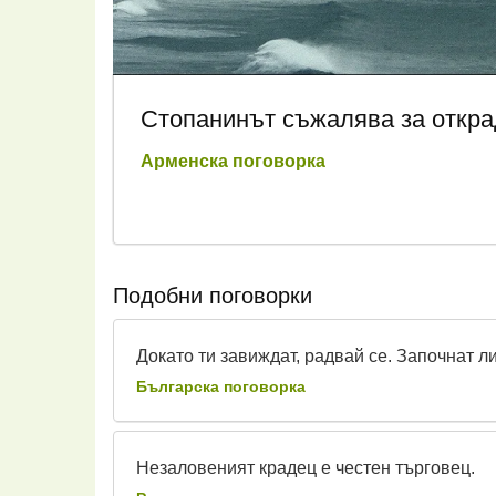
Стопанинът съжалява за открад
Арменска поговорка
Подобни поговорки
Докато ти завиждат, радвай се. Започнат ли
Българска поговорка
Незаловеният крадец е честен търговец.