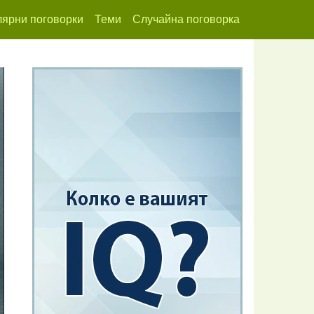
ярни поговорки
Теми
Случайна поговорка