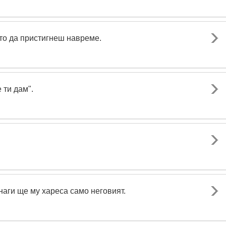
ото да пристигнеш навреме.
 ти дам".
наги ще му хареса само неговият.