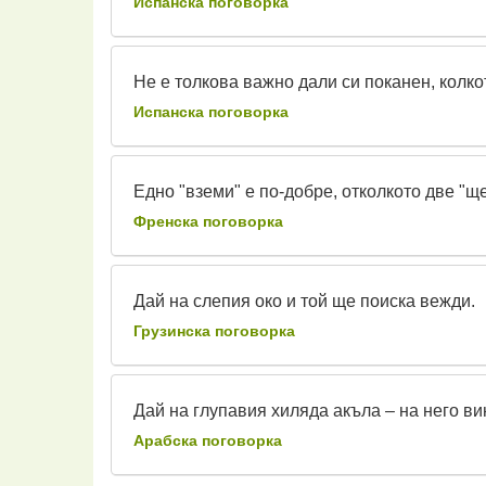
Испанска поговорка
Не е толкова важно дали си поканен, колк
Испанска поговорка
Едно "вземи" е по-добре, отколкото две "ще
Френска поговорка
Дай на слепия око и той ще поиска вежди.
Грузинска поговорка
Дай на глупавия хиляда акъла – на него ви
Арабска поговорка