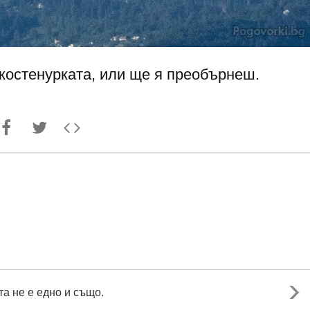
костенурката, или ще я преобърнеш.
а не е едно и също.