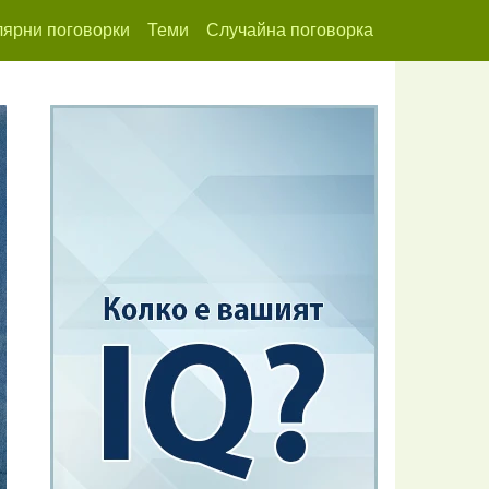
ярни поговорки
Теми
Случайна поговорка