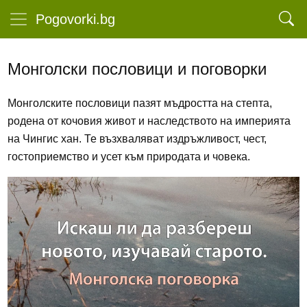
Pogovorki.bg
Монголски пословици и поговорки
Монголските пословици пазят мъдростта на степта,
родена от кочовия живот и наследството на империята
на Чингис хан. Те възхваляват издръжливост, чест,
гостоприемство и усет към природата и човека.