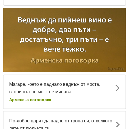
Магаре, което е паднало веднъж от моста,
втори път по мост не минава.
Арменска поговорка
По-добре царят да падне от трона си, отколкото
дете от люлката си.