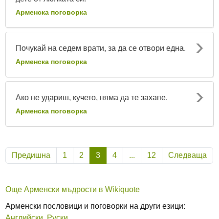
Арменска поговорка
Почукай на седем врати, за да се отвори една.
Арменска поговорка
Ако не удариш, кучето, няма да те захапе.
Арменска поговорка
(Текуща)
Предишна
1
2
3
4
...
12
Следваща
Още Арменски мъдрости в Wikiquote
Арменски пословици и поговорки на други езици:
Английски
,
Руски