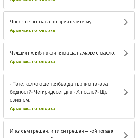
Човек се познава по приятелите му.
Арменска поговорка
Чуждият хляб никой няма да намаже с масло.
Арменска поговорка
- Тате, колко още трябва да търпим такава
бедност?- Четиридесет дни.- А после?- Ще
свикнем.
Арменска поговорка
И аз съм грешен, и ти си грешен – кой тогава