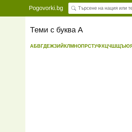
Pogovorki.bg
Теми с буква А
А
Б
В
Г
Д
Е
Ж
З
И
Й
К
Л
М
Н
О
П
Р
С
Т
У
Ф
Х
Ц
Ч
Ш
Щ
Ъ
Ю