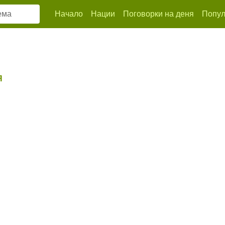
Начало
Нации
Поговорки на деня
Попул
Я