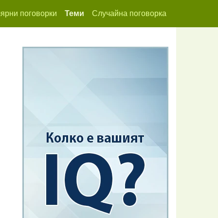
ярни поговорки
Теми
Случайна поговорка