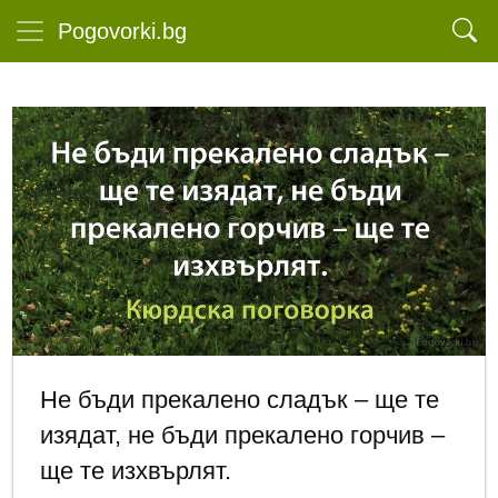
Pogovorki.bg
Не бъди прекалено сладък – ще те
изядат, не бъди прекалено горчив –
ще те изхвърлят.