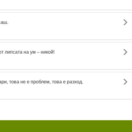
ваш.
от липсата на ум – никой!
и, това не е проблем, това е разход.