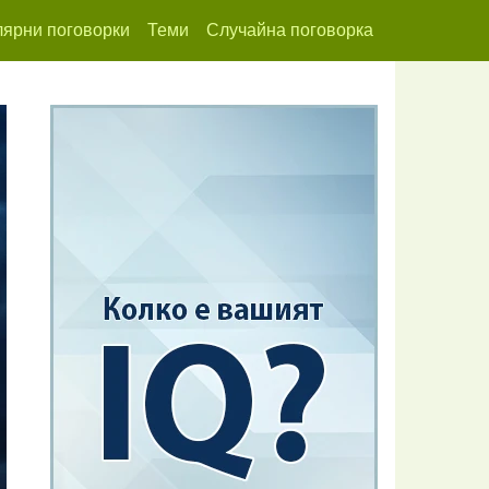
ярни поговорки
Теми
Случайна поговорка