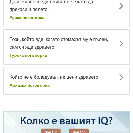
Да изживееш един живот не е като да
прекосиш полето.
Руска поговорка
Този, който яде, когато стомахът му е пълен,
сам си яде здравето.
Турска поговорка
Който не е боледувал, не цени здравето.
Абхазка поговорка