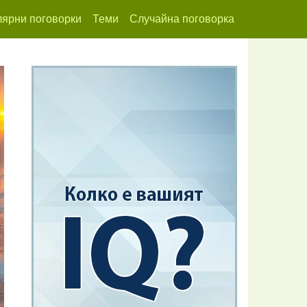
ярни поговорки
Теми
Случайна поговорка