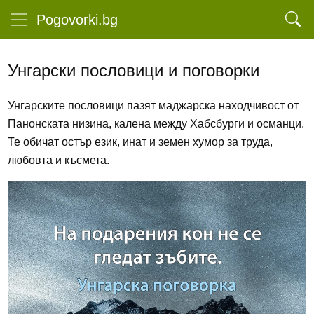
Pogovorki.bg
Унгарски пословици и поговорки
Унгарските пословици пазят маджарска находчивост от
Панонската низина, калена между Хабсбурги и османци.
Те обичат остър език, инат и земен хумор за труда,
любовта и късмета.